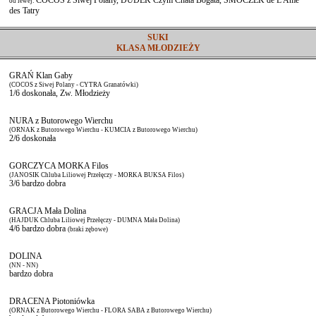
COCOS z Siwej Polany, DUDEK Czym Chata Bogata, SMOCZEK de L'Ame
od lewej:
des Tatry
SUKI
KLASA MŁODZIEŻY
GRAŃ Klan Gaby
(COCOS z Siwej Polany - CYTRA Granatówki)
1/6 doskonała, Zw. Młodzieży
NURA z Butorowego Wierchu
(ORNAK z Butorowego Wierchu - KUMCIA z Butorowego Wierchu)
2/6 doskonała
GORCZYCA MORKA Filos
(JANOSIK Chluba Liliowej Przełęczy - MORKA BUKSA Filos)
3/6 bardzo dobra
GRACJA Mała Dolina
(HAJDUK Chluba Liliowej Przełęczy - DUMNA Mała Dolina)
4/6 bardzo dobra
(braki zębowe)
DOLINA
(NN - NN)
bardzo dobra
DRACENA Piotoniówka
(ORNAK z Butorowego Wierchu - FLORA SABA z Butorowego Wierchu)