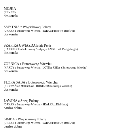
MOJKA
(NN - NN)
doskonała
SMYTNIA z Wójciakowej Polany
(ORNAK z Butorowego Wierchu - SARA z Furtkowej Bacówki)
doskonała
SZAFIRA GWIAZDA Biała Perła
(HAJDUK Chluba Liliowej Przełęczy - ANGEL v/h Poolgebergte)
doskonała
ZORNICA z Butorowego Wierchu
(HARDY z Butorowego Wierchu - LOTNA REDA z Butorowego Wierchu)
doskonała
FLORA SABA z Butorowego Wierchu
(KRYWAŃ od Małkuchów - DONIA z Butorowego Wierchu)
doskonała
LAWINA z Siwej Polany
(ORNAK z Butorowego Wierchu - SKAŁKA z Diablińca)
bardzo dobra
SIMBA z Wójciakowej Polany
(ORNAK z Butorowego Wierchu - SARA z Furtkowej Bacówki)
bardzo dobra