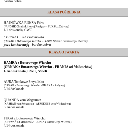
bardzo dobra
KLASA POŚREDNIA
HAJNÓWKA BUKSA Filos
(JANOSIK Chluba Liliowej Przełęczy - BUKSA z Zadymy)
1/1 doskonała, CWC
CETYNA CESIA Piotoniówka
(ORNAK z Butorowego Wierchu - FLORA SABA z Butorowego Wierchu)
poza konkurencją
- bardzo dobra
KLASA OTWARTA
HAMRA z Butorowego Wierchu
(ORNAK z Butorowego Wierchu - FRANIA od Małkuchów)
1/14 doskonała, CWC, NSwR
AURA Tomkowe Przytulisko
(ORNAK z Butorowego Wierchu - BIAŁKA z Zadymy)
2/14 doskonała
QUANDA vom Wogenrain
(KASHAN vom Wogenrain - APROKOSE vom Wildersberg)
3/14 doskonała
FUGA z Butorowego Wierchu
(KRYWAŃ od Małkuchów - DONIA z Butorowego Wierchu)
4/14 doskonała