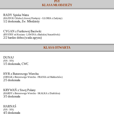
PSY
KLASA MŁODZIEŻY
RADY Spiska Watra
(HAJDUK Chluba Liliowej Przełęczy - GLORIA z Zadymy)
1/2 doskonała, Zw. Młodzieży
CYGAN z Furtkowej Bacówki
(BYSTRY od Koziara - LAWINA z Bańskiej Staszelówki)
2/2 bardzo dobra (wada zgryzu)
KLASA OTWARTA
DUNAJ
(NN - NN)
1/5 doskonała, CWC
HYR z Butorowego Wierchu
(ORNAK z Butorowego Wierchu - FRANIA od Małkuchów)
2/5 doskonała
KRYWAŃ z Siwej Polany
(HARDY z Butorowego Wierchu - SKAŁKA z Diablińca)
3/5 doskonała
HARNAŚ
(NN - NN)
4/5 doskonała