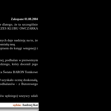
Zakopane 01.08.2004
dlatego, że ta szczególnie
am PREZES KLUBU OWCZARKA
ch daje nadzieję na to, że
aniałą rasą.
isem do księgi wstępnej) i
pnej, podhalan w pierwotnym
dziego, który docenił jego
ięzca Świata BARON Tomkowe
9 uzyskało ocenę doskonałą,
 podhalanów - z Butorowego
w sędziego) wszyscy udali
sędzia:
Andrzej Kot