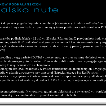
 Zakopanem pogoda dopisała - podobnie jak wystawcy i publiczność - być może 
halańskich wystawa była w tym roku wyjątkowo prestiżowa - sędziował s
wczarków podhalańskich - 12 psów i 23 suki. Różnorodność przydomków hodowlany
runku; rośnie ilość podhalanów używanych w hodowli i zainteresowanie naszą wsp
rczyło widzom obserwowanie zmagań w klasie otwartej psów (5 psów w tym 3 z wp
 KW).
 szczególną uwagę zasłużył DUNAJ - piękny pracujący pies wpisany do księgi wstę
bycia ringowego potrafił wzbudzić uznanie publiczności oraz wymagającego sę
rwszą lokatą i wnioskiem na championa.
elacyjnie królował zakupiony w Polsce multichampion, interchampion i Zwyc
padło w udziale zwycięstwo rasy oraz tytuł Najpiękniejszego Psa Ras Polskich.
 walka o zwycięstwo w klasie otwartej suk - na 14 zaprezentowanych podhalanek 
az publiczności okazała się dorodna HAMRA z jednej z najstarszych hodowli
ącym sędziowaniu (kwitowanym gromkimi oklaskami dla zwycięzców i werdyktó
klaneczkę piwa i regionalne przysmaki kuchni zakopiańskiej.