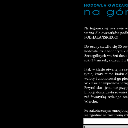
Na tegorocznej wystawie w
ważna dla owczarków pod
PODHALAŃSKIEGO!
Do oceny stawiło się 35 o
hodowla idzie w dobrym kie
Szczególnych wrażeń dosta
suk (14 suczek, z czego 3 z
I tak w klasie otwartej na
typie, który mimo braku o
walory i uhonorował go pie
W klasie championów bezap
Przytulisko - jemu też przy
Emocji dostarczyła również
zaś faworytką sędziego or
Wierchu.
Po zakończonym emocjonuj
się zgodnie na zasłużoną sz