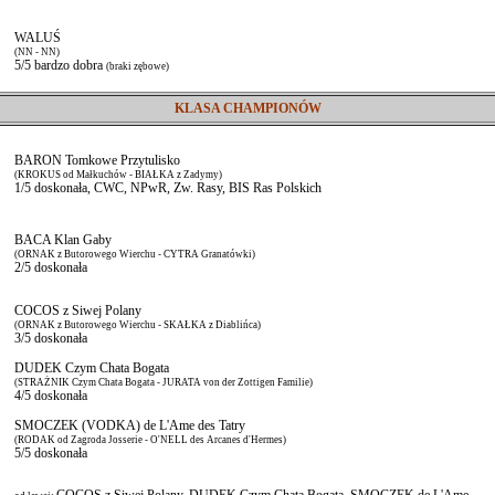
WALUŚ
(NN - NN)
5/5 bardzo dobra
(braki zębowe)
KLASA CHAMPIONÓW
BARON Tomkowe Przytulisko
(KROKUS od Małkuchów - BIAŁKA z Zadymy)
1/5 doskonała, CWC, NPwR, Zw. Rasy, BIS Ras Polskich
BACA Klan Gaby
(ORNAK z Butorowego Wierchu - CYTRA Granatówki)
2/5 doskonała
COCOS z Siwej Polany
(ORNAK z Butorowego Wierchu - SKAŁKA z Diablińca)
3/5 doskonała
DUDEK Czym Chata Bogata
(STRAŻNIK Czym Chata Bogata - JURATA von der Zottigen Familie)
4/5 doskonała
SMOCZEK (VODKA) de L'Ame des Tatry
(RODAK od Zagroda Josserie - O'NELL des Arcanes d'Hermes)
5/5 doskonała