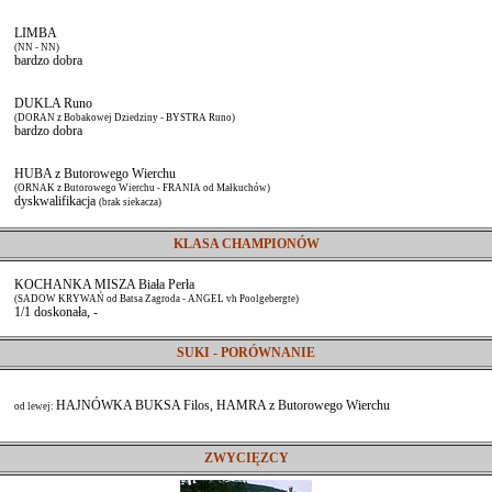
LIMBA
(NN - NN)
bardzo dobra
DUKLA Runo
(DORAN z Bobakowej Dziedziny - BYSTRA Runo)
bardzo dobra
HUBA z Butorowego Wierchu
(ORNAK z Butorowego Wierchu - FRANIA od Małkuchów)
dyskwalifikacja
(brak siekacza)
KLASA CHAMPIONÓW
KOCHANKA MISZA Biała Perła
(SADOW KRYWAŃ od Batsa Zagroda - ANGEL vh Poolgebergte)
1/1 doskonała, -
SUKI - PORÓWNANIE
HAJNÓWKA BUKSA Filos, HAMRA z Butorowego Wierchu
od lewej:
ZWYCIĘZCY