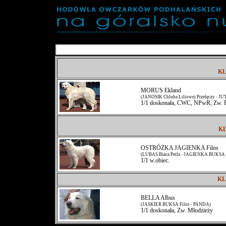
KL
MORUS Ekland
(JANOSIK Chluba Liliowej Przełęczy - 
1/1 doskonała, CWC, NPwR, Zw. 
KL
OSTRÓŻKA JAGIENKA Filos
(LUBAS Biaca Perla - JAGIENKA BUKSA 
1/1 w.obiec.
KL
BELLA Albus
(JASKIER BUKSA Filos - PANDA)
1/1 doskonała, Zw. Młodzieży