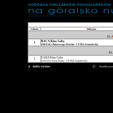
Lokata
Imię psa
KL
BACA Klan Gaby
1
(ORNAK z Butorowego Wierchu - CYTRA Granatówki)
KL
SABA Klan Gaby
1
(COCOS z Siwej Polany - CYTRA Granatówki)
index wystaw
Wszelkie pra