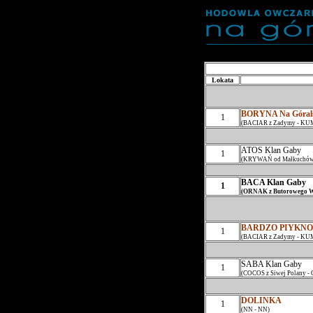
Lokata
BORYNA Na Górals
1
(BACIAR z Zadymy - KU
ATOS Klan Gaby
1
(KRYWAŃ od Małkuchów
BACA Klan Gaby
1
(ORNAK z Butorowego W
BARDZO PIYKNO N
1
(BACIAR z Zadymy - KU
SABA Klan Gaby
1
(COCOS z Siwej Polany -
DOLINKA
1
(NN - NN)