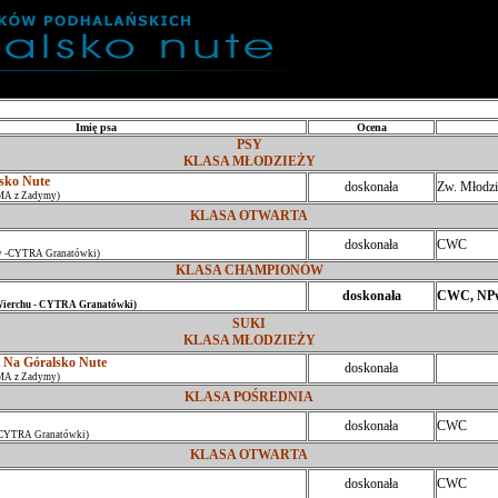
Imię psa
Ocena
PSY
KLASA MŁODZIEŻY
ko Nute
doskonała
Zw. Młodzi
MA z Zadymy)
KLASA OTWARTA
doskonała
CWC
 -CYTRA Granatówki)
KLASA CHAMPIONÓW
doskonała
CWC, NPw
ierchu - CYTRA Granatówki)
SUKI
KLASA MŁODZIEŻY
a Góralsko Nute
doskonała
MA z Zadymy)
KLASA POŚREDNIA
doskonała
CWC
 CYTRA Granatówki)
KLASA OTWARTA
doskonała
CWC