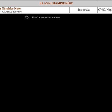
KLASA CHAMPIONÓW
Góralsko Nute
doskonała
CWC, Najle
cy - GARDA z Zadymy)
Wszelkie prawa zastrzeżone