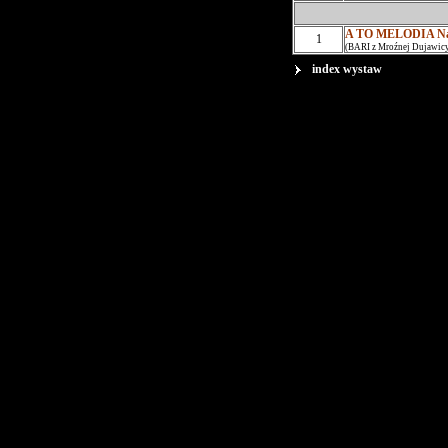
A TO MELODIA Na 
1
(BARI z Mroźnej Dujawi
index wystaw