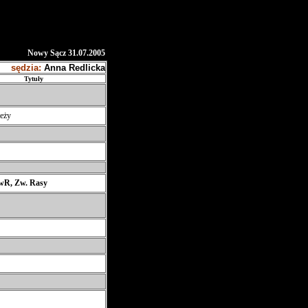
Nowy Sącz 31.07.2005
sędzia:
Anna Redlicka
Tytuły
eży
R, Zw. Rasy