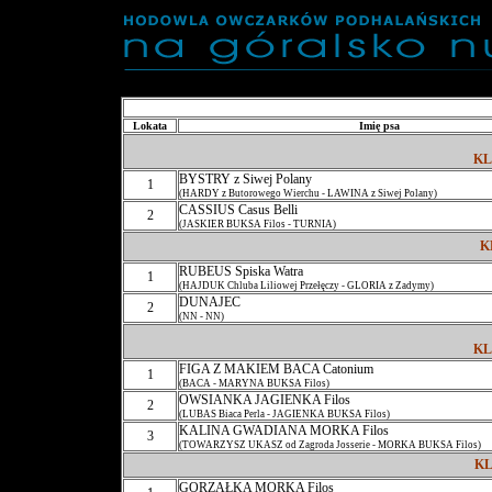
Lokata
Imię psa
KL
BYSTRY z Siwej Polany
1
(HARDY z Butorowego Wierchu - LAWINA z Siwej Polany)
CASSIUS Casus Belli
2
(JASKIER BUKSA Filos - TURNIA)
K
RUBEUS Spiska Watra
1
(HAJDUK Chluba Liliowej Przełęczy - GLORIA z Zadymy)
DUNAJEC
2
(NN - NN)
KL
FIGA Z MAKIEM BACA Catonium
1
(BACA - MARYNA BUKSA Filos)
OWSIANKA JAGIENKA Filos
2
(LUBAS Biaca Perla - JAGIENKA BUKSA Filos)
KALINA GWADIANA MORKA Filos
3
(TOWARZYSZ UKASZ od Zagroda Josserie - MORKA BUKSA Filos)
KL
GORZAŁKA MORKA Filos