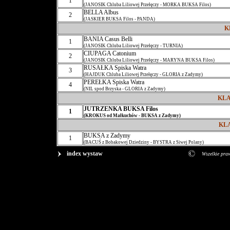
1
(JANOSIK Chluba Liliowej Przełęczy - MORKA BUKSA Filos)
BELLA Albus
2
(JASKIER BUKSA Filos - PANDA)
K
BANIA Casus Belli
1
(JANOSIK Chluba Liliowej Przełęczy - TURNIA)
CIUPAGA Catonium
2
(JANOSIK Chluba Liliowej Przełęczy - MARYNA BUKSA Filos)
RUSAŁKA Spiska Watra
3
(HAJDUK Chluba Liliowej Przełęczy - GLORIA z Zadymy)
PEREŁKA Spiska Watra
4
(NIL spod Brzyska - GLORIA z Zadymy)
KL
JUTRZENKA BUKSA Filos
1
(KROKUS od Małkuchów - BUKSA z Zadymy)
KL
BUKSA z Zadymy
1
(BACUŚ z Bobakowej Dziedziny - BYSTRA z Siwej Polany)
index wystaw
Wszelkie pra