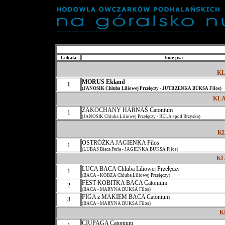
Lokata
Imię psa
KL
MORUS Ekland
1
(JANOSIK Chluba Liliowej Przełęczy - JUTRZENKA BUKSA Filos)
KL
ZAKOCHANY HARNAŚ Catonium
1
(JANOSIK Chluba Liliowej Przełęczy - BELA spod Brzyska)
KL
OSTRÓŻKA JAGIENKA Filos
1
(LUBAS Biaca Perla - JAGIENKA BUKSA Filos)
KL
LUCA BACA Chluba Liliowej Przełęczy
1
(BACA - KOBZA Chluba Liliowej Przełęczy)
FEST KOBITKA BACA Catonium
2
(BACA - MARYNA BUKSA Filos)
FIGA z MAKIEM BACA Catonium
3
(BACA - MARYNA BUKSA Filos)
K
CIUPAGA Catonium