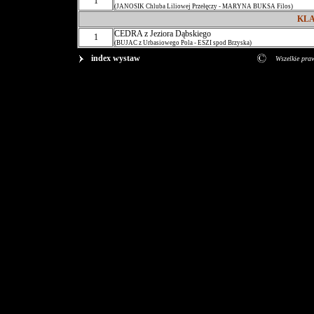
1
(JANOSIK Chluba Liliowej Przełęczy - MARYNA BUKSA Filos)
KL
CEDRA z Jeziora Dąbskiego
1
(BUJAC z Urbasiowego Pola - ESZI spod Brzyska)
index wystaw
Wszelkie pra