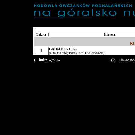
Lokata
Imię psa
KL
GROM Klan Gaby
1
(COCOS z Siwej Polany - CYTRA Granatówki)
index wystaw
Wszelkie pra