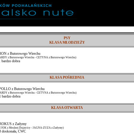
PSY
KLASA MŁODZIEŻY
ON z Butorowego Wierchu
ARDY z Butorowego Wierchu - CETYNA z Butorowego Wierchu)
1 bardzo dobra
KLASA POŚREDNIA
OLLO z Butorowego Wierchu
ARDY z Butorowego Wierchu - CETYNA z Butorowego Wierchu)
1 bardzo dobra
KLASA OTWARTA
ROKUS z Zadymy
UJOK z Mroźnej Dujawicy - JAGNA-ZUZA z Zadymy)
3 doskonała, CWC