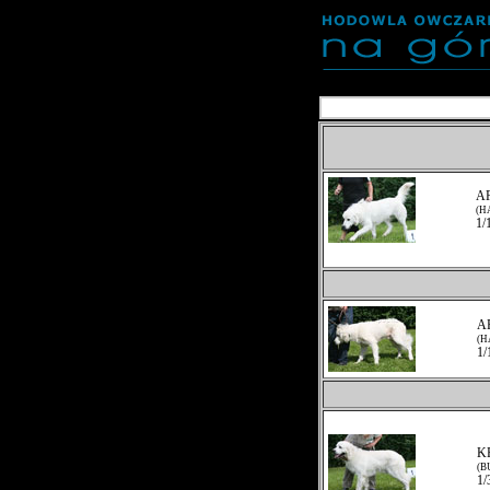
AR
(H
1/
AP
(H
1/
K
(B
1/