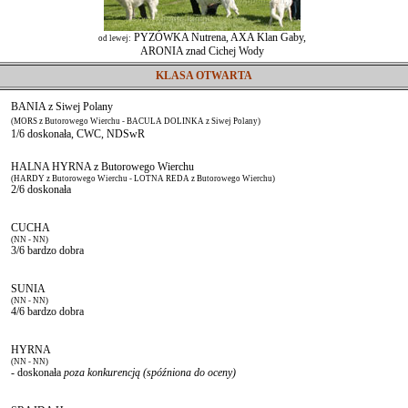
PYZÓWKA Nutrena, AXA Klan Gaby,
od lewej:
ARONIA znad Cichej Wody
KLASA OTWARTA
BANIA z Siwej Polany
(MORS z Butorowego Wierchu - BACULA DOLINKA z Siwej Polany)
1/6 doskonała, CWC, NDSwR
HALNA HYRNA z Butorowego Wierchu
(HARDY z Butorowego Wierchu - LOTNA REDA z Butorowego Wierchu)
2/6 doskonała
CUCHA
(NN - NN)
3/6 bardzo dobra
SUNIA
(NN - NN)
4/6 bardzo dobra
HYRNA
(NN - NN)
- doskonała
poza konkurencją (spóźniona do oceny)