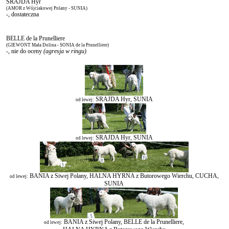
SRAJDA Hyr
(AMOR z Wójciakowej Polany - SUNIA)
-, dostateczna
BELLE de la Prunelliere
(GIEWONT Mała Dolina - SONIA de la Prunelliere)
-, nie do oceny
(agresja w ringu)
SRAJDA Hyr, SUNIA
od lewej:
SRAJDA Hyr, SUNIA
od lewej:
BANIA z Siwej Polany, HALNA HYRNA z Butorowego Wierchu, CUCHA,
od lewej:
SUNIA
BANIA z Siwej Polany, BELLE de la Prunelliere,
od lewej: