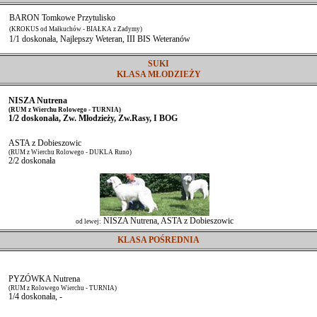
BARON Tomkowe Przytulisko
(KROKUS od Małkuchów - BIAŁKA z Zadymy)
1/1 doskonała, Najlepszy Weteran, III BIS Weteranów
SUKI
KLASA MŁODZIEŻY
NISZA Nutrena
(RUM z Wierchu Rolowego - TURNIA)
1/2 doskonała, Zw. Młodzieży, Zw.Rasy, I BOG
ASTA z Dobieszowic
(RUM z Wierchu Rolowego - DUKLA Runo)
2/2 doskonała
NISZA Nutrena, ASTA z Dobieszowic
od lewej:
KLASA POŚREDNIA
PYZÓWKA Nutrena
(RUM z Rolowego Wierchu - TURNIA)
1/4 doskonała, -