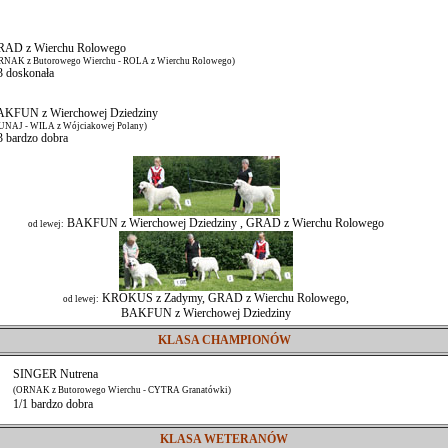
AD z Wierchu Rolowego
RNAK z Butorowego Wierchu - ROLA z Wierchu Rolowego)
3 doskonała
KFUN z Wierchowej Dziedziny
UNAJ - WILA z Wójciakowej Polany)
3 bardzo dobra
BAKFUN z Wierchowej Dziedziny , GRAD z Wierchu Rolowego
od lewej:
KROKUS z Zadymy, GRAD z Wierchu Rolowego,
od lewej:
BAKFUN z Wierchowej Dziedziny
KLASA CHAMPIONÓW
SINGER Nutrena
(ORNAK z Butorowego Wierchu - CYTRA Granatówki)
1/1 bardzo dobra
KLASA WETERANÓW