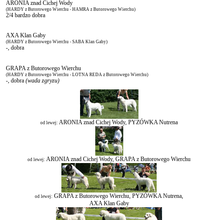
ARONIA znad Cichej Wody
(HARDY z Butorowego Wierchu - HAMRA z Butorowego Wierchu)
2/4 bardzo dobra
AXA Klan Gaby
(HARDY z Butorowego Wierchu - SABA Klan Gaby)
-, dobra
GRAPA z Butorowego Wierchu
(HARDY z Butorowego Wierchu - LOTNA REDA z Butorowego Wierchu)
-, dobra
(wada zgryzu)
ARONIA znad Cichej Wody, PYZÓWKA Nutrena
od lewej:
ARONIA znad Cichej Wody, GRAPA z Butorowego Wierchu
od lewej:
GRAPA z Butorowego Wierchu, PYZÓWKA Nutrena,
od lewej:
AXA Klan Gaby