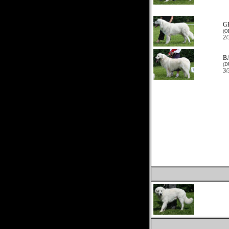
GR
(O
2/
BA
(D
3/