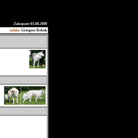
Zakopane 03.08.2008
sędzia:
Grzegorz Robak